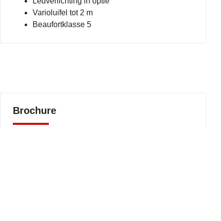
Ledverlichting in optie
Varioluifel tot 2 m
Beaufortklasse 5
Brochure
Download hier de brochure
Download brochure
Contacteer ons