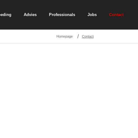
oeding
Advies
Professionals
Jobs
Contact
/
Homepage
Contact