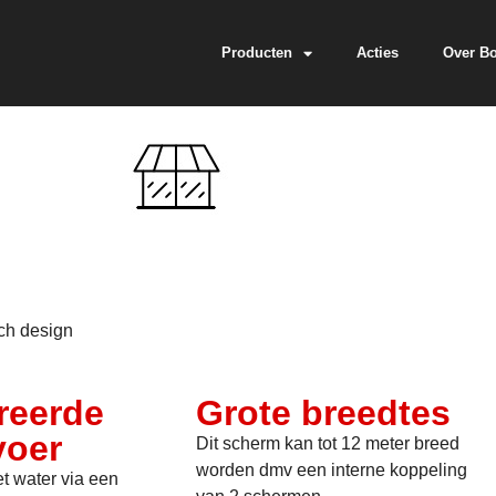
Producten
Acties
Over B
sch design
reerde
Grote breedtes
voer
Dit scherm kan tot 12 meter breed
worden dmv een interne koppeling
et water via een