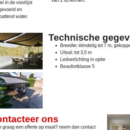
van 2 schermen.
l in de voorlijst
fgevoerd en
pattend water.
Technische gege
Breedte: ééndelig tot 7 m, gekopp
Uitval: tot 3,5 m
Ledverlichting in optie
Beaufortklasse 5
ntacteer ons
je graag een offerte op maat? neem dan contact