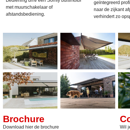
Bediening dmv een Somfy buismotor
geïntegreerd profie
met muurschakelaar of
naar de zijkant a
afstandsbediening.
verhindert zo ops
Brochure
Co
Download hier de brochure
Wil 