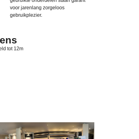
gebruikte onderdelen staan garant
voor jarenlang zorgeloos
gebruikplezier.
vens
eld tot 12m