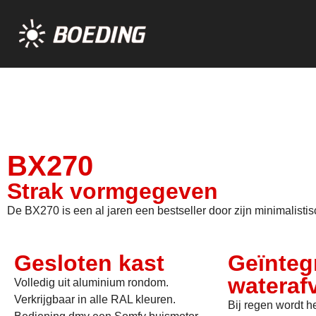
BX270
Strak vormgegeven
De BX270 is een al jaren een bestseller door zijn minimalisti
Gesloten kast
Geïnteg
wateraf
Volledig uit aluminium rondom.
Verkrijgbaar in alle RAL kleuren.
Bij regen wordt h